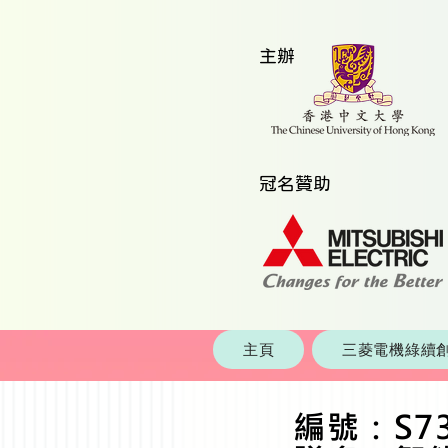
​主辦
​冠名贊助
主頁
三菱電機綠續創
編號：S7