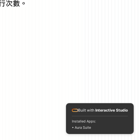
行次數。
Built with
Interactive Studio
Installed Apps:
• Aura Suite