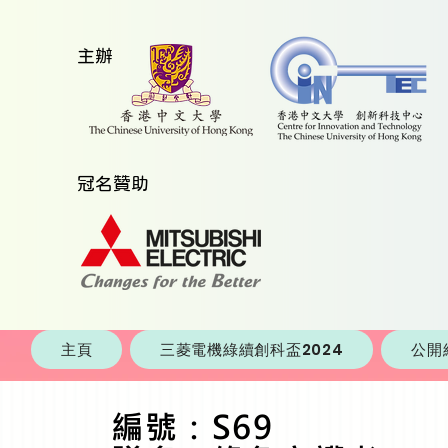
​主辦
​冠名贊助
主頁
三菱電機綠續創科盃2024
公開
編號：S69