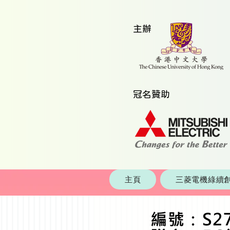
​主辦
​冠名贊助
主頁
三菱電機綠續創
編號：S2