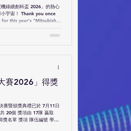
綠續創科盃 2026」的熱心
！ Thank you once
for this year's "Mitsubishi
, and for contributing your
ustainable future! 評審已為大
於初賽中獲首 13 排名的學生
開組隊伍成功晉級參加決賽。於本
賽2026」2 個組別中奪得
以種子隊伍身份參加是次學生組
ully deliberated your
13 student division teams and
賽2026」得獎
en division have be
決賽暨頒獎典禮已於 7月11日
20個 獎項由 17隊 贏取
得獎名單 獎項 隊伍編號 學校
基督教宣道會宣基小學 未來「紙