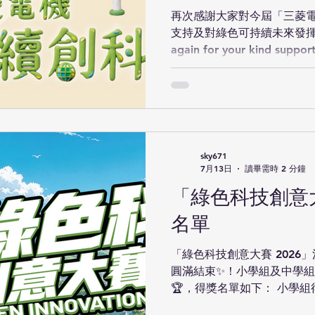
再次感謝大家對今屆「三菱電機
支持及對綠色可持續未來發揮小宇宙
again for your kind support 
Electric Eco Tech Cup 2026"
ideas towards a green, s
家的初賽作品細心評分，其中
組隊伍及首 15 排名的公
處早前舉辦的「綠色科技創意大
冠軍的 2 隊隊伍亦將獲邀
sky671
決賽。 Our judges have caref
7月13日
讀畢需時 2 分鐘
qualifier entries. The top 
「綠色科技創意大
the top 15 teams in the op
名單
「綠色科技創意大賽 2026」
圓滿結束✨！小學組及中學組共 
🏆，得獎名單如下： 小學組
名稱 作品名稱 冠軍 P14 