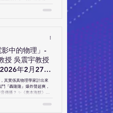
脹咗22公里？」 今次座談會
爆微積分！我哋會用多媒體去
場用天文軟件即刻飛去火星、
星系！ 一齊學下點解「你而家
嘅月亮 搞明每3/4個世紀先會
嚟 知多啲咩係黑洞、白洞、
之後保證你對住星空嘅眼神永
頭望星，就再唔係「哇好多星
電影中的物理」-
上宇宙啦！名額有限，報名從
教授 吳震宇教授
月7日(星期六) 時間 ：
： 香港中文大學 鄭裕彤樓3樓LT5
026年2月27
到達) 對象： 小六至中六學生
廣東話 報名連結：
洞，其實係真物理學家計出來
u.hk/webform/vie
戰鬥『轟隆隆』爆炸聲超爽，
音傳播？ ✨《奧本海默》入
」 科幻電影的確好正，但好
! 今次「科幻電影中的物理」
片，帶你拆解背後嘅真物理同