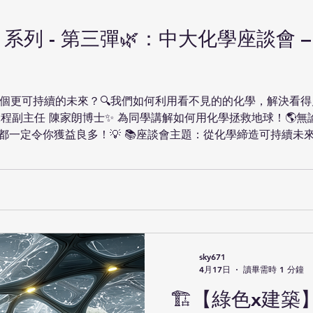
的分佈，認識鄉郊規劃的現況
以下概念： 城鄉共生 ｜碳中和
】系列 - 第三彈🌿：中大化學座談會 
展🌍 📅日期：5月30日 (六) 
9:00am - 12:00nn 
中心及屋邨 👥名額 ：20人 
截止日期：5月20日正午 🔗
個更可持續的未來？🔍我們如何利用看不見的的化學，解決看得見
https://cloud.itsc.cuhk.ed
程副主任 陳家朗博士✨ 為同學講解如何用化學拯救地球！🌎無
id=13731
定令你獲益良多！💡 📚座談會主題：從化學締造可持續未來 (Chem
) 🗣️講者：中大自然科學課程副主任 陳家朗博士 📅日期：2026年5月16日
學 🎯對象：中一至中六學生（「綠色科技創意大賽 2026」參加者優
 https://cloud.itsc.cuhk.edu.hk/webform/view.
️💨如欲查詢相關事宜，歡迎電郵 green-stem@cuhk.edu.hk 
sky671
4月17日
讀畢需時 1 分鐘
🏗️【綠色x建築