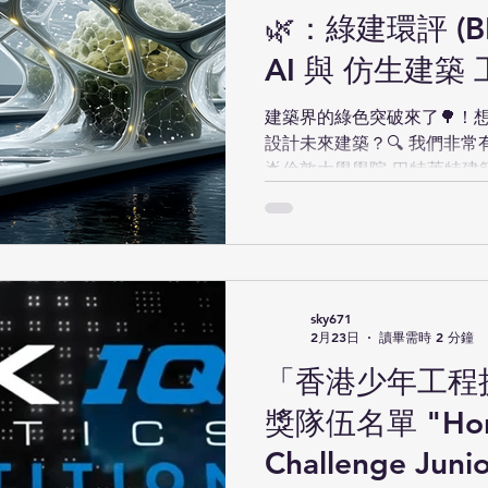
🌿：綠建環評 (
AI 與 仿生建築
建築界的綠色突破來了🌳！想
設計未來建築？🔍 我們非
🌟倫敦大學學院 巴特萊特建築學院
🌟及✨香港註冊建築師 Ar. E
建環評 (HKBEAM+)、生成式 
(Biomimicry Design)
計、還是環保有興趣，這個
意！💡 📖工作坊主題： 綠建
sky671
HKBEAM+, GenAI, and Biom
2月23日
讀畢需時 2 分鐘
Ms. Provides Ng - 倫
「香港少年工程挑
(The Bartlett) 講師 ✨ Ar. Esther Chan - 香港註冊建築師
(ARB, HKIA) 📅日期：2
獎隊伍名單 "Hong
10:30 – 12:30 📍地
Challenge Juni
學生（「綠色科