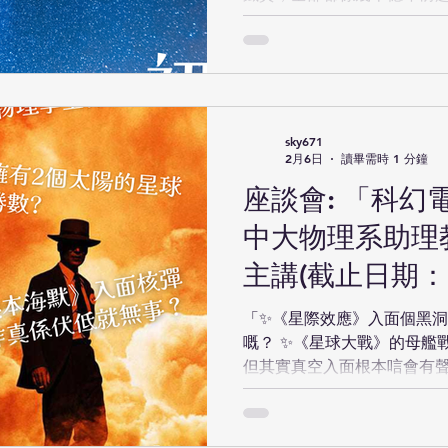
✨你每呼吸一下宇宙都跟住膨
唔係要你背公式、計軌道、
解說穹蒼星宿，仲有機會現
飛入黑洞、飛去5億光年外嘅
見到嘅月亮」其實係1.3秒前
返嚟嘅哈雷彗星究竟係點計出
sky671
2月6日
讀畢需時 1 分鐘
蟲洞、暗物質、暗能量 讀完
遠唔同晒。 以後夜晚出街抬
座談會: 「科幻
星」咁簡單 即刻報名，一齊
中大物理系助理
速！✨✨✨ 日期 ： 2026年3
10:00am-11:30am 地點
主講(截止日期：2
(大學站B出口步行2分鐘便能
日)
活動名額 ： 80人 語言： 
「✨《星際效應》入面個黑
https://cloud.itsc.cuhk.ed
嘅？ ✨《星球大戰》的母艦
但其實真空入面根本唁會有聲
面核彈爆炸真係伏低就無事？
多時戲入面的物理都係唔合理
座談會，會用你最鍾意嘅大