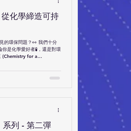
 適合讓同學跳出課堂認識到
 ♻️｜宜居城市🏙️｜永續發
– 從化學締造可持
/ 6月27日(六) 🕙時間：
📍地點：有機農場、鄉郊地區、上水市
💡對象：中三 至 中五 ⚠️報名
報名連結：
的環保問題？👀 我們十分
u.hk/webform/view.php?
論你是化學愛好者🧪，還是對環
istry for a
（星期六） 🕜時間：13:30 -
先） 👥名額：80人 ⚠️報名
php?id=13731210 名額有限，先
或致電 3943 821
】系列 - 第二彈