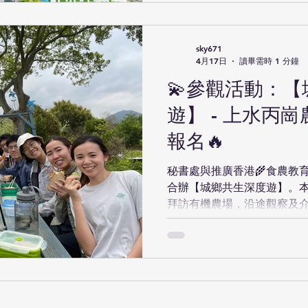
greenstem.com/green-innov
小學組作品： https://www.you
list=PLacD3rYaIp4cAa0T
sky671
4月17日
讀畢需時 1 分鐘
作品：https://www.youtube.
list=PLacD3rYaIp4fki0p4Sg
💫參觀活動：
技創意大賽 #GreenInnovation2026 #公眾投票 #三菱電機
遊】 - 上水丙崗
香港 #香港科技園公司 #綠建
宜居城市 #生活質素 #永
報名🔥
秘書處與推廣香港🌾食農教育的
合辦【城鄉共生深度遊】。
拜訪有機農場，沿途觀察及介
前所未有的角度細看城市的
了解🌱鄉郊農地對整個社群
白到，🏙️城市與🌿鄉郊並
作關係。 活動內容： - 了
生產狀況 -了解🐗野豬、蟲
人與自然的融和與衝突 - 