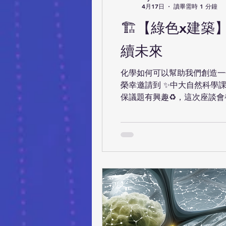
4月17日
讀畢需時 1 分鐘
🏗️【綠色x建築
續未來
化學如何可以幫助我們創造一
榮幸邀請到 ✨中大自然科學課
保議題有興趣♻️，這次座談會都一
Sustainable Future
14:30 📍地點：香港中文大
截止日期：2026年5月4日 網上報名表：
到先得，請大家把握時機報名！🏃‍♀