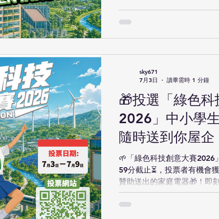
Build」 亞軍 P21 秀明小
綠窗森林 季軍 P37 培僑書
錦輝中小學 The Terra Wh
會 鄭任安夫人學校 Coolwa
陳楚思小學 《綠「藻」宜居
節能屋 最具潛質獎 P26 
sky671
綠色未來 最受歡迎設計獎第一
7月3日
讀畢需時 1 分鐘
學 未來「紙 Build」 最受
🎁投選「綠色
壽南小學 綠窗森林 最受歡迎
王余家潔紀念小學 智綠家居助
2026」中小學生
伍編號 學校名稱 作品名稱 冠
隨時送到你屋企！
導鴨號 亞軍 S25 救恩書院 
🌱「綠色科技創意大賽2026
59分截止⏳，投票者有機會獲
贊助送出的家庭電器🎁！即刻
中小學生對「綠建宜居」的創
的作品🏆。歡迎各位踴躍投
友，齊齊贏大獎！✨ 🗳️投票網站： https://www.cuhk-