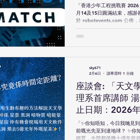
Winning Team L
「香港少年工程挑戰賽 202
月14及15日圓滿結束，感
於 robotevents.com 公佈，恭喜所有得獎隊伍！頒獎典禮
將於3月14日於香港中文大
查看典禮安排。 "Hong Kong Te
2026" ES and MS divisions 
on 14 Feb and 15 Feb, resp
participation. The list of 
been publish on robotevent
sky671
all award winners! The awa
2月6日
讀畢需時 1 分鐘
14 Mar in the Chinese Univ
座談會: 「天文
理系首席講師 湯
止日期：2026年
「✨你知唔知，今日我哋見到
前嘅光先至到達地球？ ✨你
鐵質，全部都係幾十億年前