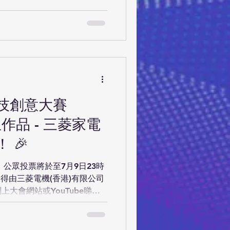
學 綠環居 P07 保良局何壽南小學
院 & 香港浸會大學附屬學校王
ale P08 博愛醫院歷屆總理聯誼
y 最具創意獎 P33 仁濟醫院羅
》—— 以綠藻屋頂打造的低碳
東華三院王余家潔紀念小學 踏出
名 P14 基督教宣道會宣基小
歡迎設計獎第二名 P07 保良局何
科技創意大賽
設計獎第三名 P25 東華三院
手 中學組得獎名單 獎項 隊
作品 - 三菱家電
軍 S16 東涌天主教學校 智慧
 🎉
智繪呼
」公眾投票將於至7月9日23時
得由三菱電機(香港)有限公司
上大會網站或YouTube睇睇
新諗法💡，選出你認為最好
票，讚好及分享給身邊的朋