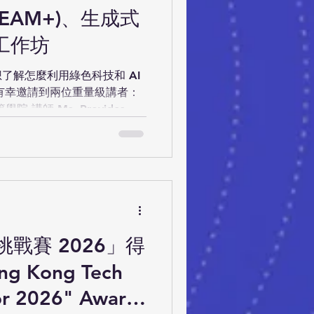
BEAM+)、生成式
 工作坊
了解怎麼利用綠色科技和 AI
常有幸邀請到兩位重量級講者：
 講師 Ms. Provides Ng
sther Chan✨，向大家分享綠
AI (GenAI) 和仿生建築
 的最新趨勢！ 🤩無論你對建築、設
工作坊都一定能啟發你的創
環評、生成式AI 與 仿生建築 |
imicry Design 🗣️講者： 🌟
敦大學學院 (UCL) 巴特萊特建築學院
戰賽 2026」得
026年5月9日（星期六） 🕥時間：
 Kong Tech
點：香港中文大學 🎯對象：小四至中六
or 2026" Award-