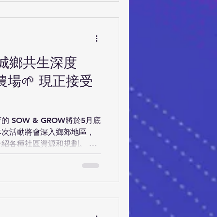
ation-2026/public-voting 🏫
tube.com/playlist?
yNayIBoSagz76OuXs 🏫中學組
com/playlist?
J0MaSLSmEMvQqK #綠色科
【城鄉共生深度
農場🌱 現正接受
宜居 #綠色建築 #環保建材 #
 SOW & GROW將於5月底
本次活動將會深入鄉郊地區，
紹各種社區資源和規劃。 從
發展，與此同時，讓同學輕鬆
的長遠益處。希望同學能夠明
非零和博奕，而是互利共生的合
解香港的糧食供應及🌾本地糧食
害防治等農夫面對的問題，探討
居高臨下俯瞰新界北村落與農田