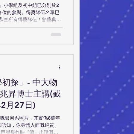
ist
6」小學組及初中組已分別於2
謝各位的參與。得獎隊伍名單已
學舉行，請各得獎隊伍留意電郵
ch Challenge Junior
were successfully concluded
ectively. Thank you for your
award-winning teams have
s.com . Congratulations for
rd ceremony will be held on
ersity of Hong Kong. Please
學初探」- 中大物
兆昇博士主講(截
2月27日)
嘅銀河系照片，其實係8萬年
知唔知，你身體入面嘅鈣質、
超巨星爆炸時『噴』出嚟嘅？