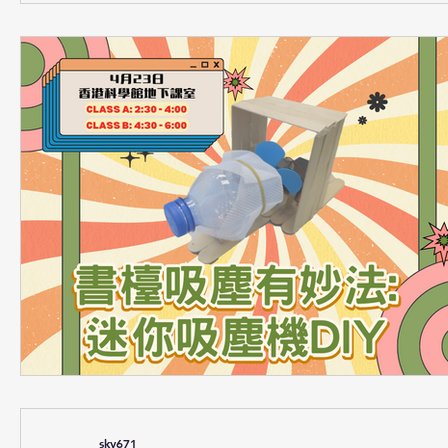
sky671