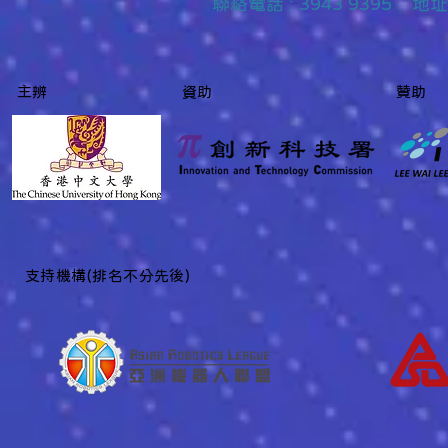
聯絡
電話 : 3943 9395
主辨
資助
贊助
「香港少年工程挑戰賽
香港少年工程
2026」得獎隊伍名單 "Hong
賽手冊 及
Kong Tech Challenge Junior
2026" Award-Winning Team
List
​支持機構(排名不分先後)