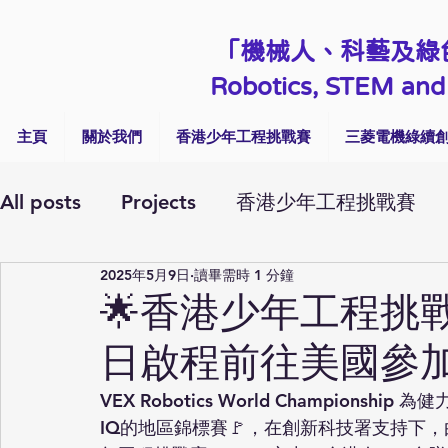
「機械人、科藝及綠
Robotics, STEM and 
主頁
關於我們
香港少年工程挑戰賽
三菱電機綠續創
All posts
Projects
香港少年工程挑戰賽
2025年5月9日
讀畢需時 1 分鐘
Workshops & Visits
Talk & Seminar
🌟香港少年工程挑戰
日啟程前往美國參加V
VEX Robotics World Champions
IQ的地區錦標賽🚩，在創新科技署支持下