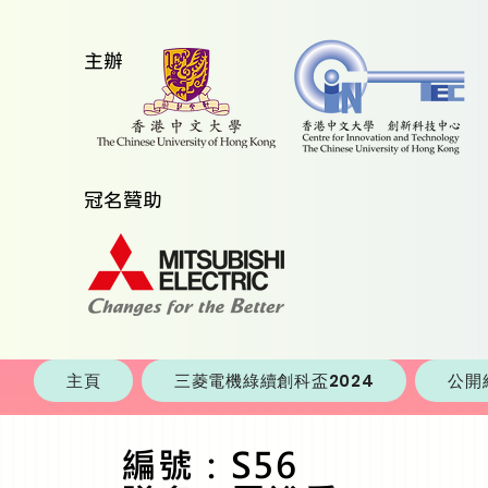
​主辦
​冠名贊助
主頁
三菱電機綠續創科盃2024
公開
編號：S56