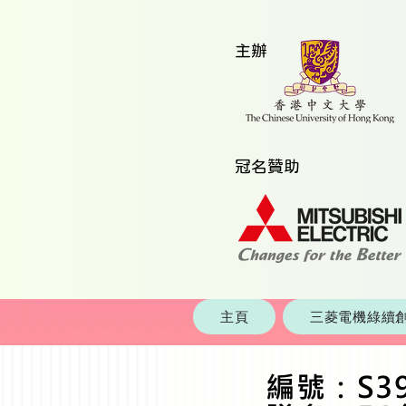
​主辦
​冠名贊助
主頁
三菱電機綠續創
編號：S3