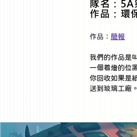
隊名：5A
作品：環
作品：
簡報
我們的作品是
一個着燈的位
你回收如果是
送到玻璃工廠