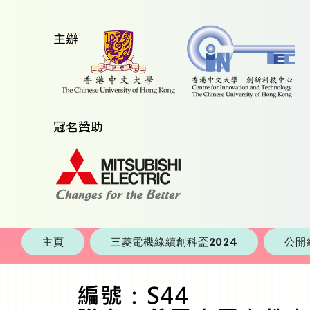
​主辦
​冠名贊助
主頁
三菱電機綠續創科盃2024
公開
編號：S44