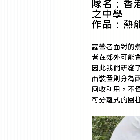
隊名：香
之中學
作品：熱
露營者面對的
者在郊外可能
因此我們研發
而裝置則分為
回收利用，不
可分離式的圓