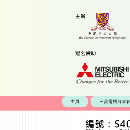
​主辦
​冠名贊助
主頁
三菱電機綠續創
編號：S4