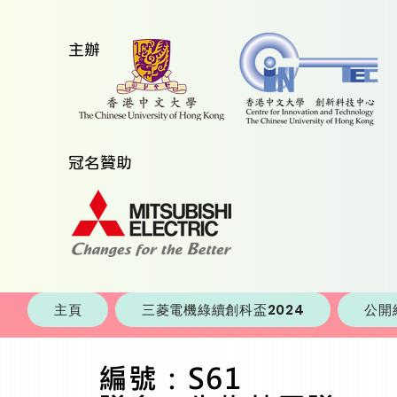
​主辦
​冠名贊助
主頁
三菱電機綠續創科盃2024
公開
編號：S61