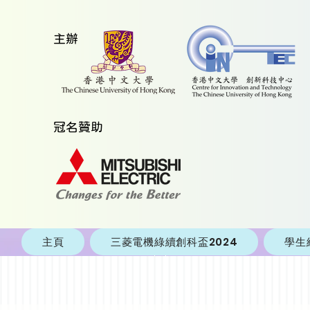
​主辦
​冠名贊助
主頁
三菱電機綠續創科盃2024
學生