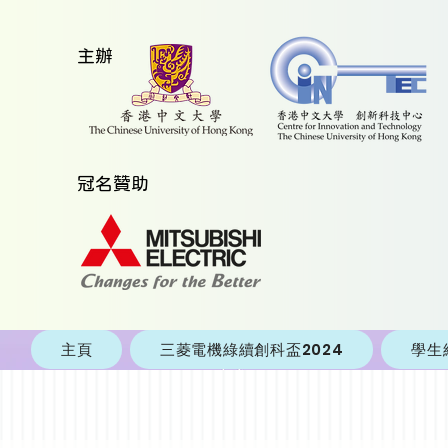
​主辦
​冠名贊助
主頁
三菱電機綠續創科盃2024
學生