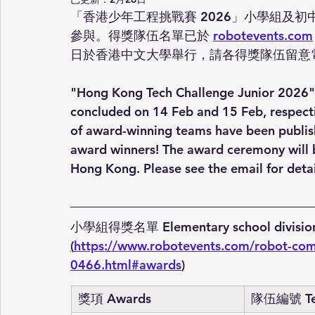
「香港少年工程挑戰賽 2026」小學組及初
參與。得獎隊伍名單已於 
robotevents.com
日於香港中文大學舉行，請各得獎隊伍留意
"Hong Kong Tech Challenge Junior 2026" 
concluded on 14 Feb and 15 Feb, respectiv
of award-winning teams have been publis
award winners! The award ceremony will b
Hong Kong. Please see the email for deta
小學組得獎名單 Elementary school division a
(
https://www.robotevents.com/robot-com
0466.html#awards
)
獎項 Awards
隊伍編號 Te