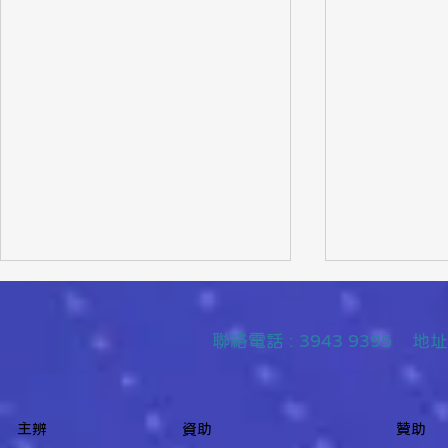
聯絡
電話 : 3943 9395
主辨
資助
贊助