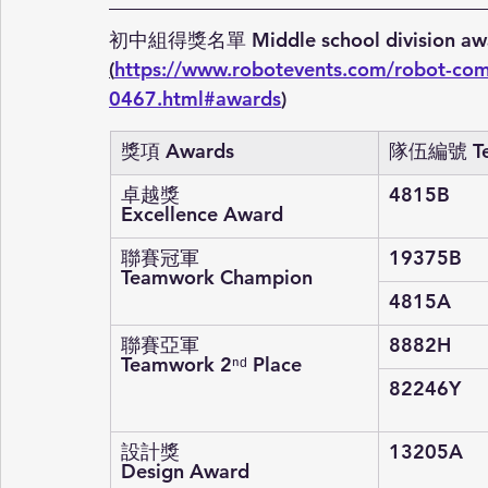
初中組得獎名單 Middle school division awar
(
https://www.robotevents.com/robot-com
0467.html#awards
)
獎項 Awards
隊伍編號 Te
卓越獎
4815B
Excellence Award
聯賽冠軍
19375B
Teamwork Champion
4815A
聯賽亞軍
8882H
Teamwork 2
ⁿᵈ
 Place
82246Y
設計獎
13205A
Design Award