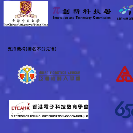
香港少年工程挑戰賽 2026 比
香港少年工
賽手冊 及注意事項
名單 Hong K
Challenge J
​支持機構(排名不分先後)