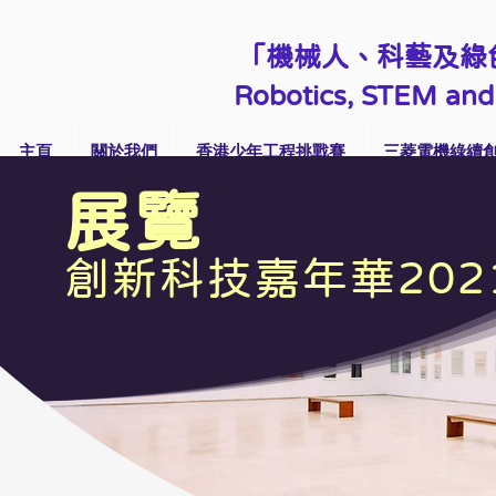
「機械人、科藝及綠
Robotics, STEM and 
主頁
關於我們
香港少年工程挑戰賽
三菱電機綠續創
​展覽
創新科技嘉年華202