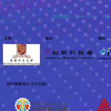
聯絡
電話 : 3943 9395
主辨
資助
贊助
​支持機構(排名不分先後)