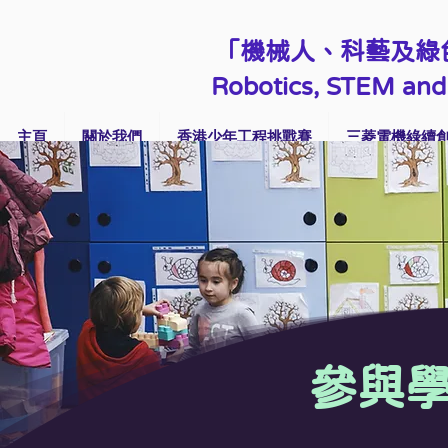
「機械人、科藝及綠
Robotics, STEM and 
主頁
關於我們
香港少年工程挑戰賽
三菱電機綠續創
參與