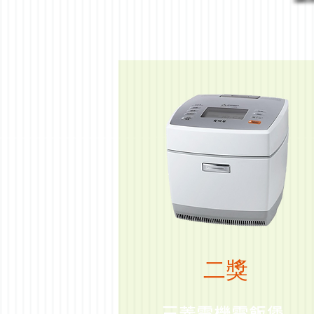
​二獎
​三菱電機電飯煲