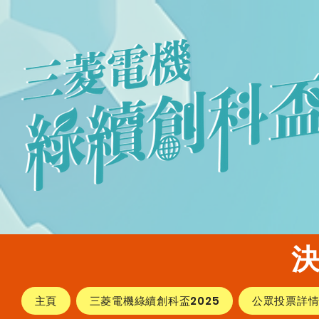
​
主頁
三菱電機綠續創科盃2025
公眾投票詳