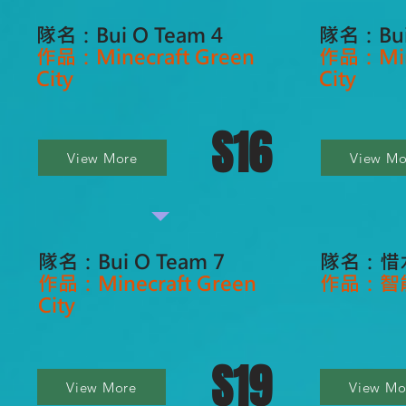
隊名：Bui O Team 4
隊名：Bui
作品：Minecraft Green
作品：Mine
City
City
S16
View More
View Mo
隊名：Bui O Team 7
隊名：惜
作品：Minecraft Green
作品：智
City
S19
View More
View Mo