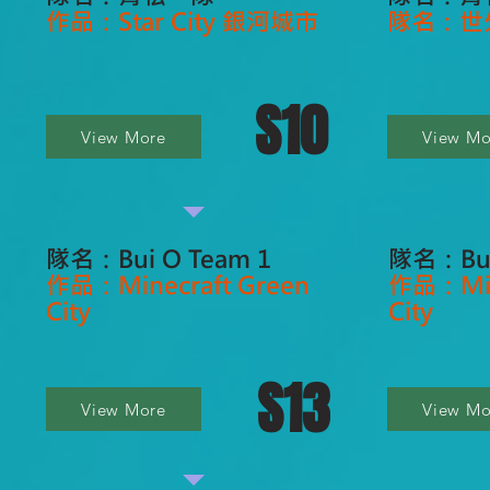
作品：Star City 銀河城市
隊名：世
S10
View More
View Mo
隊名：Bui O Team 1
隊名：Bui
作品：Minecraft Green
作品：Min
City
City
S13
View More
View Mo