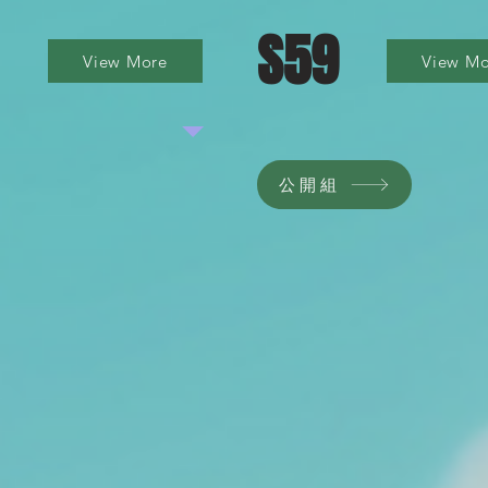
S59
View More
View Mo
公開組