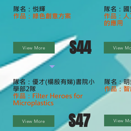
隊名：悦輝
隊名：國
作品：綠色創意方案
作品：人
的應用
S44
View More
View Mo
隊名：優才(楊殷有娣)書院小
隊名：明
學部2隊
作品：智
作品：Filter Heroes for
Microplastics
S47
View M
View More