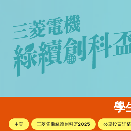
​
主頁
三菱電機綠續創科盃2025
公眾投票詳