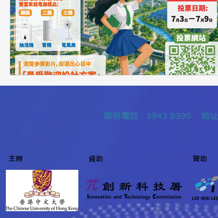
聯絡
電話 : 3943 9395
主辨
資助
贊助