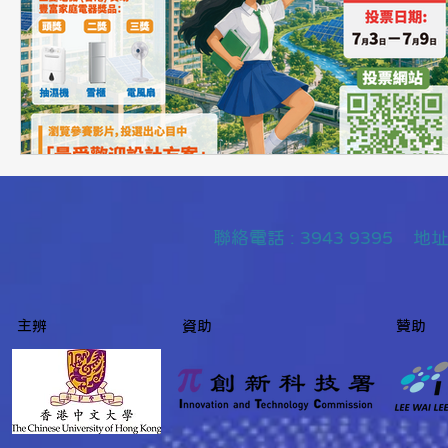
聯絡
電話 : 3943 9395
主辨
資助
贊助