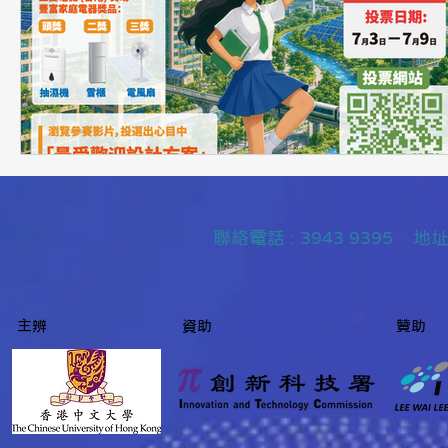
聯絡
電話 : 3943 9395
主辨
資助
贊助