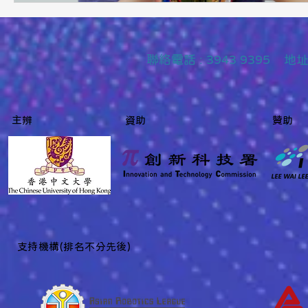
聯絡
電話 : 3943 9395
主辨
資助
贊助
​支持機構(排名不分先後)